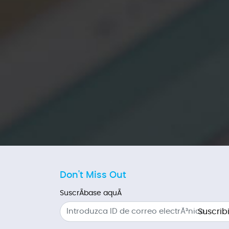
Don't Miss Out
SuscrÃ­base aquÃ­
Suscribi