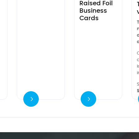
Raised Foil
Business
Cards
T
n
a
C
l
i
S
$
er detalles
Ver detalles