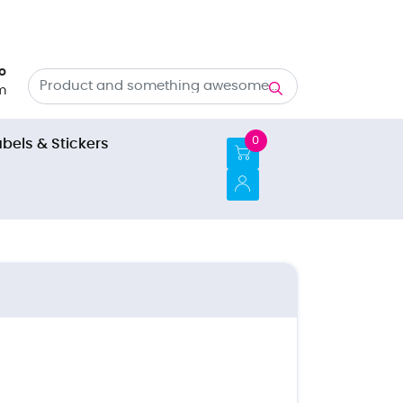
o
m
0
abels & Stickers