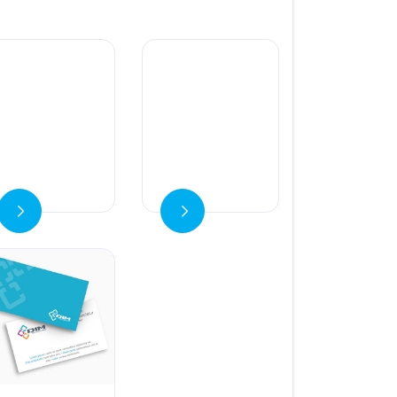
 detalles
Ver detalles
s
ess Cards
 detalles Tarjetas de visita