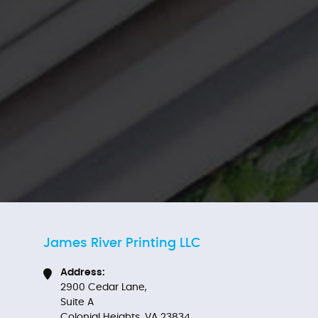
James River Printing LLC
Address:
2900 Cedar Lane,
Suite A
Colonial Heights, VA 23834