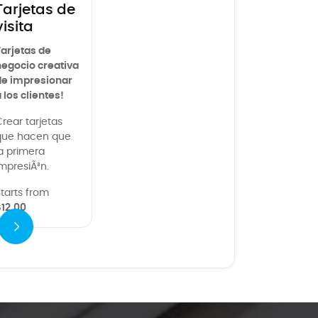
Tarjetas de
visita
arjetas de
egocio creativa
de impresionar
 los clientes!
rear tarjetas
que hacen que
a primera
mpresiÃ³n.
tarts from
12.00