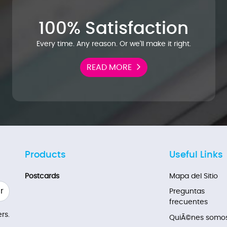
100% Satisfaction
Every time. Any reason. Or we'll make it right.
READ MORE
Products
Useful Links
Postcards
Mapa del Sitio
r
Preguntas
frecuentes
rs.
QuiÃ©nes somo