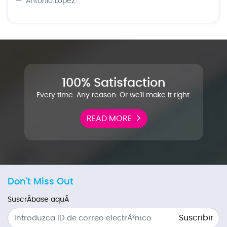
Antonio Lopez
100% Satisfaction
Every time. Any reason. Or we'll make it right.
READ MORE
Don't Miss Out
SuscrÃ­base aquÃ­
Suscribir